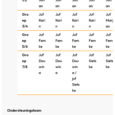
1/2
Joh
Joh
Joh
Joh
Joh
an
an
an
an
an
Gro
Juf
Juf
Juf
Juf
Juf
ep
Kari
Kari
Kari
Kari
Marj
3/4
n
n
n
n
an
Gro
Juf
Juf
Juf
Juf
Juf
ep
Fem
Fem
Fem
Fem
Fem
5/6
ke
ke
ke
ke
ke
Gro
Juf
Juf
Juf
Juf
Juf
ep
Dou
Dou
Dou
Siets
Siets
7/8
win
win
win
ke
ke
a
a
a /
juf
Siets
ke
Ondersteuningsteam