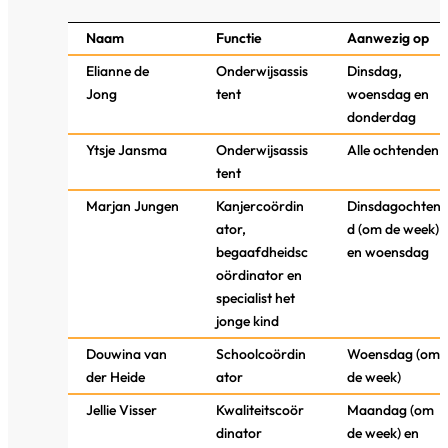
Naam
Functie
Aanwezig op
Elianne de
Onderwijsassis
Dinsdag,
Jong
tent
woensdag en
donderdag
Ytsje Jansma
Onderwijsassis
Alle ochtenden
tent
Marjan Jungen
Kanjercoördin
Dinsdagochten
ator,
d (om de week)
begaafdheidsc
en woensdag
oördinator en
specialist het
jonge kind
Douwina van
Schoolcoördin
Woensdag (om
der Heide
ator
de week)
Jellie Visser
Kwaliteitscoör
Maandag (om
dinator
de week) en